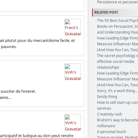
Persistence vs perseve
RELATED POST
The 50 Best Social Psyc
Books on Persuasion, I
and Understanding Your
How Leading Edge Firm
it plutot pour du mercantilisme facile, et
Measure Influencer Ma
s pauvres.
(And How You Can, Too)
The secret psychology o
effective social media
relationships
How Leading Edge Firm
Measure Influencer Ma
(And How You Can, Too)
Sorry, it’s a work thing…
usciter de l’interet.
family thing
taires…
How to sell start-up con
services
Creativity rush
Brahim’s way to becom
millionaire
A personal touch
articipatif et ludique au don peut rendre
Time to market. Multiply