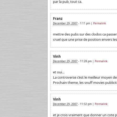
par la pub, tout ca.
Franz
December 29, 2007
-
1:11 pm
|
Permalink
mettre des pubs sur des clodos ca passera
cruel que une prise de position envers le
Vinh
December 29, 2007
-
11:28 pm
|
Permalink
et oui…
La controverse c’est le meilleur moyen de s
Prochain theme, les snuff movies publici
Vinh
December 29, 2007
-
11:32 pm
|
Permalink
et je crois vraiment que donner un cote p