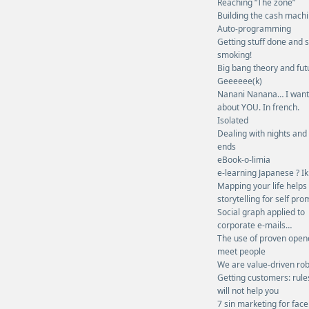
Reaching “The zone”
Building the cash mach
Auto-programming
Getting stuff done and 
smoking!
Big bang theory and fu
Geeeeee(k)
Nanani Nanana… I want
about YOU. In french.
Isolated
Dealing with nights and
ends
eBook-o-limia
e-learning Japanese ? I
Mapping your life helps
storytelling for self pr
Social graph applied to
corporate e-mails…
The use of proven open
meet people
We are value-driven rob
Getting customers: rule
will not help you
7 sin marketing for fac