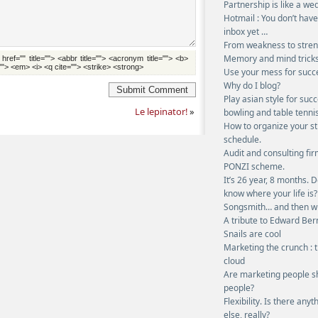
Partnership is like a we
Hotmail : You don’t hav
inbox yet …
From weakness to stre
Memory and mind trick
 href="" title=""> <abbr title=""> <acronym title=""> <b>
""> <em> <i> <q cite=""> <strike> <strong>
Use your mess for succ
Why do I blog?
Submit Comment
Play asian style for succ
Le lepinator!
»
bowling and table tenni
How to organize your s
schedule.
Audit and consulting fi
PONZI scheme.
It’s 26 year, 8 months. 
know where your life is?
Songsmith… and then w
A tribute to Edward Ber
Snails are cool
Marketing the crunch : 
cloud
Are marketing people s
people?
Flexibility. Is there anyt
else, really?