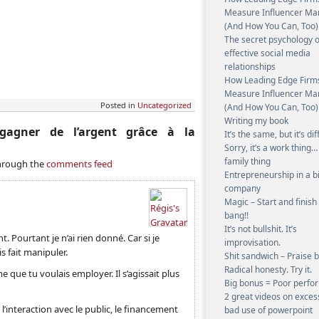
Measure Influencer Ma
(And How You Can, Too)
The secret psychology o
effective social media
relationships
How Leading Edge Firm
Measure Influencer Ma
Posted in
Uncategorized
(And How You Can, Too)
Writing my book
agner de l’argent grâce à la
It’s the same, but it’s dif
Sorry, it’s a work thing…
family thing
 through the
comments feed
Entrepreneurship in a b
company
Magic – Start and finish
bang!!
It’s not bullshit. It’s
. Pourtant je n’ai rien donné. Car si je
improvisation.
is fait manipuler.
Shit sandwich – Praise 
Radical honesty. Try it.
 que tu voulais employer. Il s’agissait plus
Big bonus = Poor perf
2 great videos on exces
 l’interaction avec le public, le financement
bad use of powerpoint