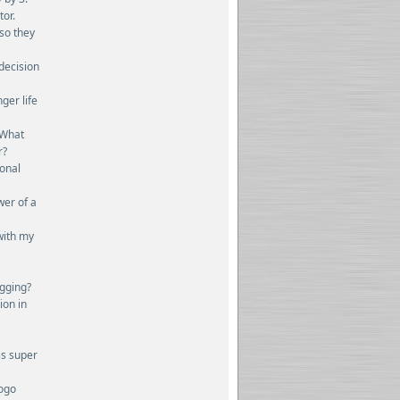
or.
 so they
decision
ger life
 What
r?
ional
er of a
with my
ogging?
ion in
ss super
logo