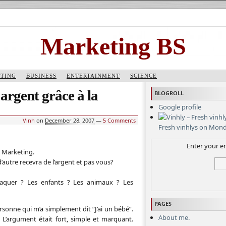
Marketing BS
TING
BUSINESS
ENTERTAINMENT
SCIENCE
rgent grâce à la
BLOGROLL
Google profile
Vinh
on
December 28, 2007
—
5 Comments
Fresh vinhlys on Mon
Enter your em
e Marketing.
’autre recevra de l’argent et pas vous?
craquer ? Les enfants ? Les animaux ? Les
PAGES
sonne qui m’a simplement dit “J’ai un bébé”.
About me.
L’argument était fort, simple et marquant.