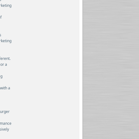
rketing
f
s
rketing
ferent.
 or a
ig
 with a
burger
ormance
sively