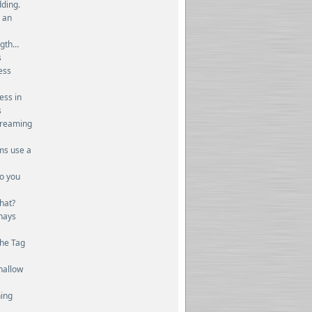
dding.
e an
ngth…
s
ess
ess in
s
treaming
rms use a
Do you
hat?
nays
the Tag
hallow
hing