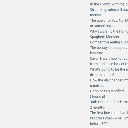
In the crowd. With the b
Streaming video will n
money
The power of Yes, No,
or something…
Why I worship the Flyin
Spaghetti Monster
Competitive eating subc
The beauty of unsuperv
learning.
Saver lines… how to rec
from audience lack of 
What’s going to be the 
discrimination?
How the dip changed m
mindset.
Happiness quantified
I found it!
30th October – Christm
2 months
The first bite is the har
Progress check – Millio
before 30?