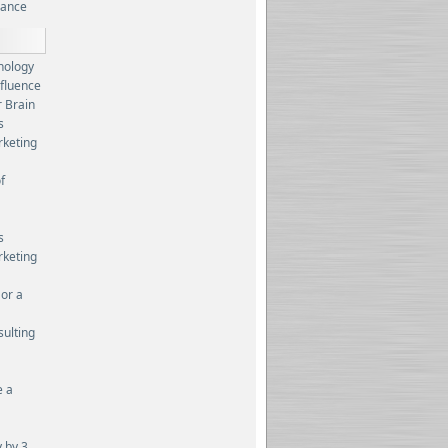
rance
hology
nfluence
 Brain
s
rketing
f
s
rketing
 or a
sulting
e a
 by 3.