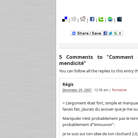
|
|
|
|
|
|
5 Comments to
"
Comment g
mendicité
"
You can follow all the replies to this entry
Régis
December 29, 2007
-
12:30 am
|
Permalink
> L’argument était fort, simple et marquant
l’avais fait, j’aurais du avouer que je me su
Manipuler n’est probablement pas le terme
probablement d’”emouvoir”.
Je te suis sur ton idee de ton clochard 2.0,