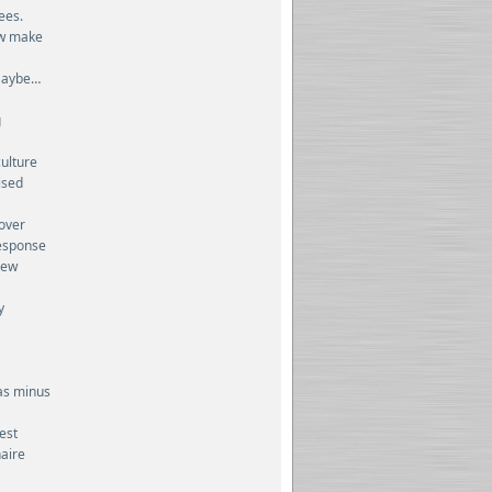
ees.
ow make
 Maybe…
g
ulture
ised
over
response
new
y
as minus
dest
naire