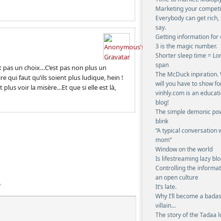
Marketing your competit
Everybody can get rich,
say.
Getting information for 
3 is the magic number.
Shorter sleep time = Lon
span
st pas un choix…C’est pas non plus un
The McDuck inpiration.
re qui faut qu’ils soient plus ludique, hein !
will you have to show fo
plus voir la misère…Et que si elle est là,
vinhly.com is an educat
blog!
The simple demonic pow
blink
“A typical conversation 
mom”
Window on the world
Is lifestreaming lazy bl
Controlling the informat
an open culture
e
It’s late.
Why I’ll become a bada
villain…
The story of the Tadaa 