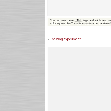
You can use these
HTML
tags and attributes:
<a
<blockquote cite=""> <cite> <code> <del datetime=
«
The blog experiment