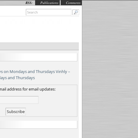
RSS:
Publications
Comments
Vinhly –
days and Thursdays
ail address for email updates: