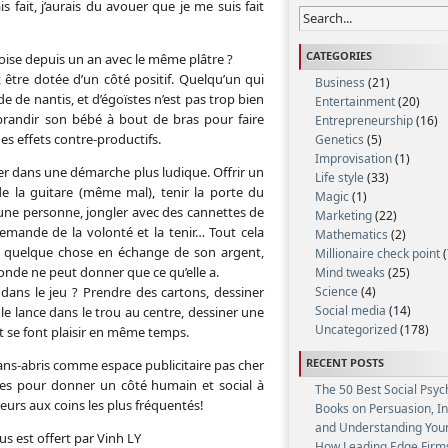
ais fait, j’aurais du avouer que je me suis fait
CATEGORIES
oise depuis un an avec le même plâtre ?
it être dotée d’un côté positif. Quelqu’un qui
Business
(21)
de de nantis, et d’égoïstes n’est pas trop bien
Entertainment
(20)
brandir son bébé à bout de bras pour faire
Entrepreneurship
(16)
es effets contre-productifs.
Genetics
(5)
Improvisation
(1)
r dans une démarche plus ludique. Offrir un
Life style
(33)
de la guitare (même mal), tenir la porte du
Magic
(1)
une personne, jongler avec des cannettes de
Marketing
(22)
emande de la volonté et la tenir… Tout cela
Mathematics
(2)
r quelque chose en échange de son argent,
Millionaire check point
(
monde ne peut donner que ce qu’elle a.
Mind tweaks
(25)
Science
(4)
 dans le jeu ? Prendre des cartons, dessiner
Social media
(14)
le lance dans le trou au centre, dessiner une
Uncategorized
(178)
t se font plaisir en même temps.
RECENT POSTS
s sans-abris comme espace publicitaire pas cher
res pour donner un côté humain et social à
The 50 Best Social Psyc
leurs aux coins les plus fréquentés!
Books on Persuasion, I
and Understanding Your
 est offert par Vinh LY
How Leading Edge Firm