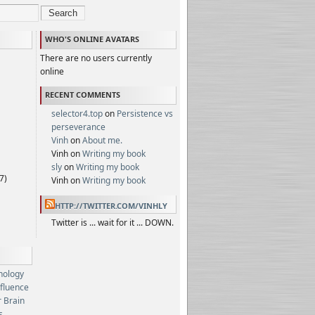
Search
WHO'S ONLINE AVATARS
There are no users currently
online
RECENT COMMENTS
selector4.top
on
Persistence vs
perseverance
Vinh
on
About me.
Vinh on
Writing my book
sly
on
Writing my book
7)
Vinh on
Writing my book
HTTP://TWITTER.COM/VINHLY
Twitter is ... wait for it ... DOWN.
hology
nfluence
 Brain
s