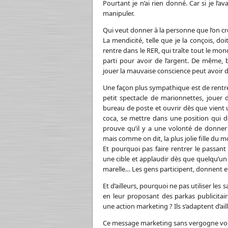
Pourtant je n’ai rien donné. Car si je l’av
manipuler.
Qui veut donner à la personne que l’on cr
La mendicité, telle que je la conçois, do
rentre dans le RER, qui traîte tout le mon
parti pour avoir de l’argent. De même, 
jouer la mauvaise conscience peut avoir d
Une façon plus sympathique est de rentre
petit spectacle de marionnettes, jouer 
bureau de poste et ouvrir dès que vient 
coca, se mettre dans une position qui d
prouve qu’il y a une volonté de donne
mais comme on dit, la plus jolie fille du 
Et pourquoi pas faire rentrer le passant
une cible et applaudir dès que quelqu’un 
marelle… Les gens participent, donnent e
Et d’ailleurs, pourquoi ne pas utiliser le
en leur proposant des parkas publicitai
une action marketing ? Ils s’adaptent d’ail
Ce message marketing sans vergogne vous