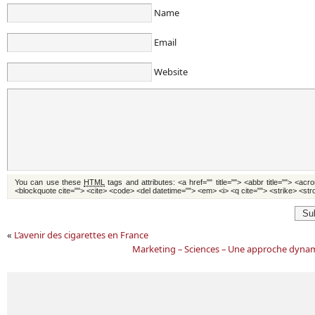
Name
Email
Website
You can use these
HTML
tags and attributes:
<a href="" title=""> <abbr title=""> <acr
<blockquote cite=""> <cite> <code> <del datetime=""> <em> <i> <q cite=""> <strike> <st
Su
«
L’avenir des cigarettes en France
Marketing – Sciences – Une approche dynam