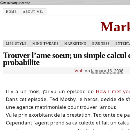
Commenting is caring
HOME
ABOUT ME.
Mark
LIFE STYLE
MIND TWEAKS
MARKETING
BUSINESS
ENTERT
Trouver l’ame soeur, un simple calcul 
probabilite
Vinh
on
January 16, 2008
—
Il y a un mois, j’ai vu un episode de
How I met yo
Dans cet episode, Ted Mosby, le heros, decide de s’
une agence matrimoniale pour trouver l’amour.
Vu le prix exorbitant de la prestation, Ted tente de par
Cependant l’agent prend sa calculette et fait un calcul