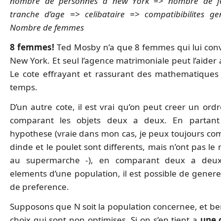
nombre de personnes a new York => nombre de 
tranche d’age => celibataire => compatibibilites ge
Nombre de femmes
8 femmes!
Ted Mosby n’a que 8 femmes qui lui con
New York. Et seul l’agence matrimoniale peut l’aider
Le cote effrayant et rassurant des mathematiqu
temps.
D’un autre cote, il est vrai qu’on peut creer un ordr
comparant les objets deux a deux. En partant
hypothese (vraie dans mon cas, je peux toujours com
dinde et le poulet sont differents, mais n’ont pas l
au supermarche -), en comparant deux a deux
elements d’une population, il est possible de genere
de preference.
Supposons que N soit la population concernee, et ben
choix qui sont non optimises. Si on s’en tient a
une 